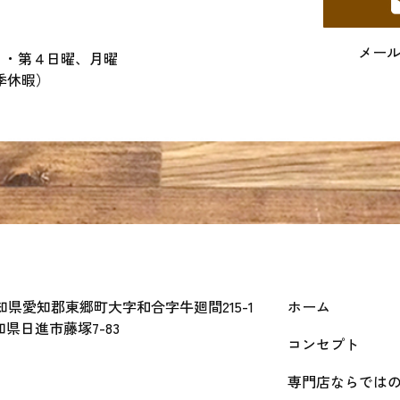
メー
２・第４日曜、月曜
季休暇）
 愛知県愛知郡東郷町大字和合字牛廻間215-1
ホーム
愛知県日進市藤塚7-83
コンセプト
専門店ならでは