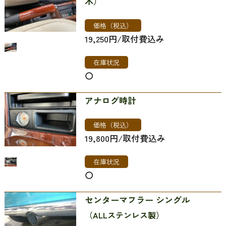
木）
価格（税込）
19,250円/取付費込み
在庫状況
〇
アナログ時計
価格（税込）
19,800円/取付費込み
在庫状況
〇
センターマフラー シングル
（ALLステンレス製）