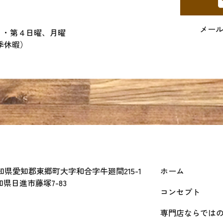
メー
２・第４日曜、月曜
季休暇）
 愛知県愛知郡東郷町大字和合字牛廻間215-1
ホーム
愛知県日進市藤塚7-83
コンセプト
専門店ならでは