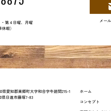
メー
２・第４日曜、月曜
季休暇）
 愛知県愛知郡東郷町大字和合字牛廻間215-1
ホーム
愛知県日進市藤塚7-83
コンセプト