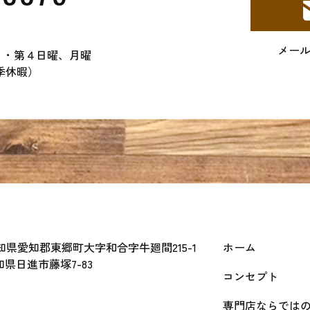
メー
２・第４日曜、月曜
季休暇）
 愛知県愛知郡東郷町大字和合字牛廻間215-1
ホーム
愛知県日進市藤塚7-83
コンセプト
専門店ならでは