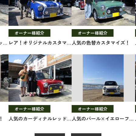
オーナー様紹介
オーナー様紹介
人気の5速MTジーノ！ウッド調インテリア！
レア！オリジナルカスタマイズ！MTターボ！！
人気の色替カスタマイズ！
オーナー様紹介
オーナー様紹介
！
人気のカーディナルレッドM×ウッド調！
人気のパール×イエローフォグ！