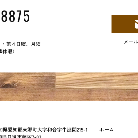
-8875
メー
２・第４日曜、月曜
季休暇）
 愛知県愛知郡東郷町大字和合字牛廻間215-1
ホーム
愛知県日進市藤塚7-83